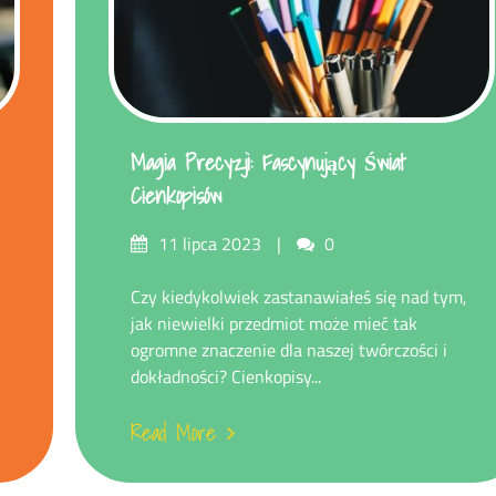
Magia Precyzji: Fascynujący Świat
Cienkopisów
Posted
Comments
11 lipca 2023
0
on
Czy kiedykolwiek zastanawiałeś się nad tym,
jak niewielki przedmiot może mieć tak
ogromne znaczenie dla naszej twórczości i
dokładności? Cienkopisy...
Read More