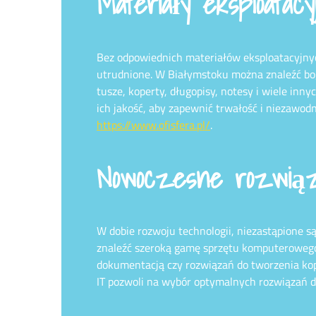
Materiały eksploatac
Bez odpowiednich materiałów eksploatacyjnyc
utrudnione. W Białymstoku można znaleźć bog
tusze, koperty, długopisy, notesy i wiele inn
ich jakość, aby zapewnić trwałość i niezawod
https://www.ofisfera.pl/
.
Nowoczesne rozwiąz
W dobie rozwoju technologii, niezastąpione 
znaleźć szeroką gamę sprzętu komputerowego
dokumentacją czy rozwiązań do tworzenia ko
IT pozwoli na wybór optymalnych rozwiązań dl