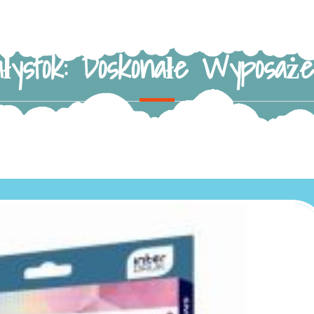
ałystok: Doskonałe Wyposaże