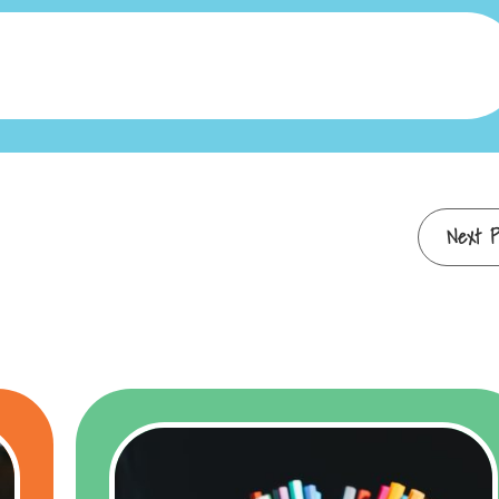
Next P