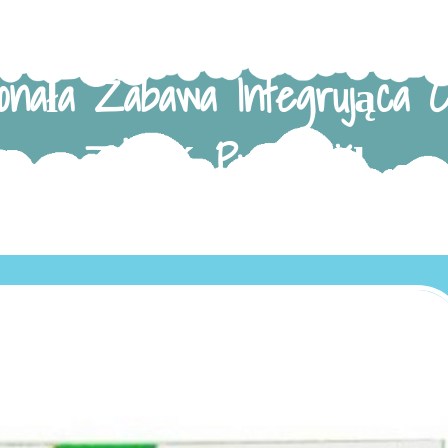
onała Zabawa Integrująca C
Zdobyć Przyjaciół