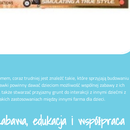
em, coraz trudniej jest znaleźć takie, które sprzyjają budowaniu
abawki powinny dawać dzieciom możliwość wspólnej zabawy z ich
także stwarzać przyjazny grunt do interakcji z innymi dziećmi z
 takich zastosowaniach między innymi farma dla dzieci.
abawa, edukacja i współpraca