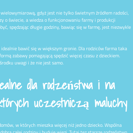
 wielowymiarową, gdyż jest nie tylko świetnym źródłem radości,
y o świecie, a wiedza o funkcjonowaniu farmy i produkcji
yć, spędzając długie godziny, bawiąc się w farmę, jest niezwykle
j idealnie bawić się w większym gronie. Dla rodziców farma taka
ormą zabawy pomagającą spędzić więcej czasu z dzieckiem.
środku uwagi i że nie jest samo.
dealne dla rodzeństwa i na
których uczestniczą maluchy
a domów, w których mieszka więcej niż jedno dziecko. Wspólna
bra całej rodziny i buduje więzi. Tutaj tez starsze rodzeństwo